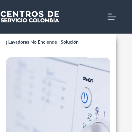
Saltar
al
contenido
¡ Lavadoras No Enciende ! Solución