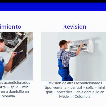
imiento
Revision
es acondicionados
Revisión de aires acondicionados
tral – splic – mini
tipo: ventana – central – splic – mini
– en a domicilio en
split – portátiles – en a domicilio en
 Colombia
Medellín Colombia