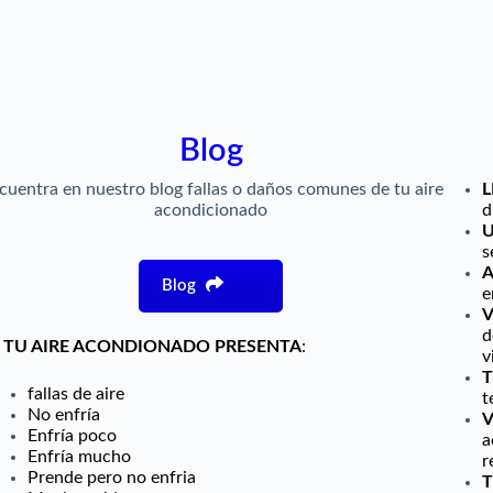
Blog
cuentra en nuestro blog fallas o daños comunes de tu aire
acondicionado
d
U
s
A
Blog
e
V
d
I TU AIRE ACONDIONADO
PRESENTA
:
v
T
fallas de aire
t
No enfría
V
Enfría poco
a
Enfría mucho
r
Prende pero no enfria
T