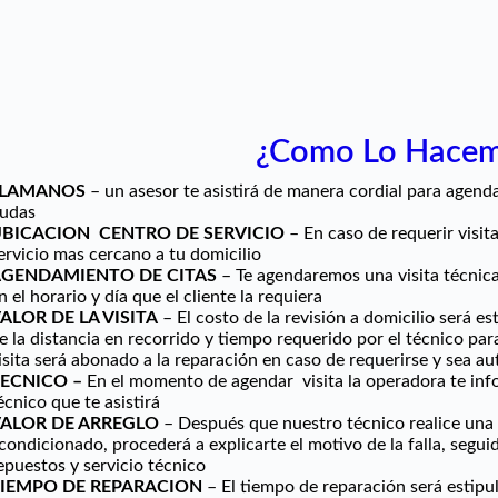
¿Como Lo Hace
LLAMANOS
– un asesor te asistirá de manera cordial para agend
udas
BICACION CENTRO DE SERVICIO
– En caso de requerir visita
ervicio mas cercano a tu domicilio
GENDAMIENTO DE CITAS
– Te agendaremos una visita técnica
n el horario y día que el cliente la requiera
ALOR DE LA VISITA
– El costo de la revisión a domicilio será 
e la distancia en recorrido y tiempo requerido por el técnico para
isita será abonado a la reparación en caso de requerirse y sea aut
ECNICO –
En el momento de agendar visita la operadora te in
écnico que te asistirá
ALOR DE ARREGLO
– Después que nuestro técnico realice una v
condicionado, procederá a explicarte el motivo de la falla, seguido
epuestos y servicio técnico
IEMPO DE REPARACION
– El tiempo de reparación será estip