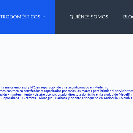
CTRODOMÉSTICOS
QUIÉNES SOMOS
BLO
 la mejor empresa y Nº1 en reparación de aire acondicionado en Medellín.
os con técnico certificados y capacitados por todas las marcas para brindar el servicio técni
ación - mantenimiento - de aire acondicionado, directo a domicilio en la ciudad de Medellín y
 - Copacabana - Girardota - Rionegro - Barbosa y oriente antioqueño en Antioquia Colombia