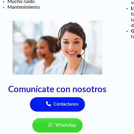
Mucho ruido
v
Mantenimiento
L
l
L
d
f
Comunícate con nosotros
Contactanos
WhatsApp