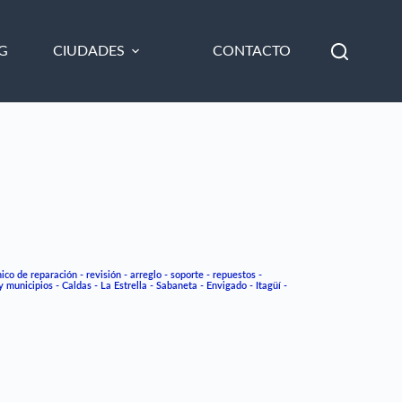
G
CIUDADES
CONTACTO
co de reparación - revisión - arreglo - soporte - repuestos -
 municipios - Caldas - La Estrella - Sabaneta - Envigado - Itagüí -