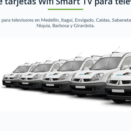
tarjetas Wifi Smart TV para tele
para televisores en Medellín, Itaguí, Envigado, Caldas, Sabaneta
Niquia, Barbosa y Girardota.