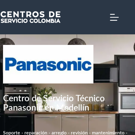
Saltar
al
contenido
Centro de Servicio Técnico
Panasonic en Medellín
Soporte - reparación - arreglo - revisión - mantenimiento -