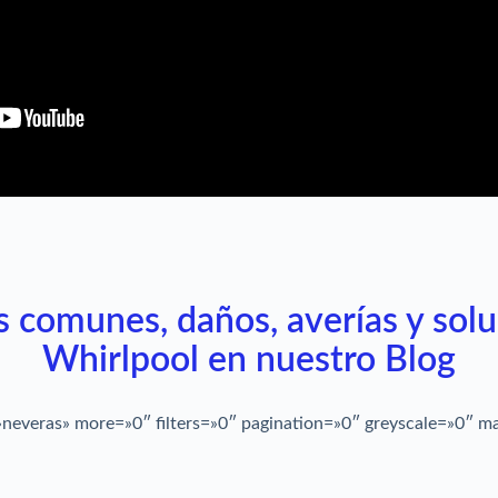
as comunes, daños, averías y so
Whirlpool en nuestro Blog
»neveras» more=»0″ filters=»0″ pagination=»0″ greyscale=»0″ m