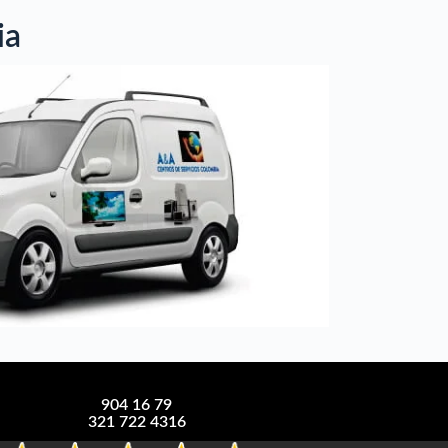
ia
904 16 79
321 722 4316