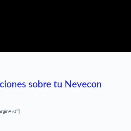
luciones sobre tu Nevecon
argin=»0″]