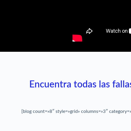
Encuentra todas las fall
[blog count=»8″ style=»grid» columns=»3″ category=