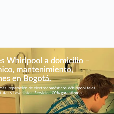
s Whirlpool a domicilio –
nico, mantenimiento,
nes en Bogotá.
ás, reparación de electrodomésticos Whirlpool tales
ufas y Lavaplatos. Servicio 100% garantizado.