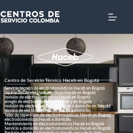
Saltar
al
contenido
Centro de Servicio Técnico Haceb en Bogotá
Servicio técnico de electrodomésticos Haceb en Bogotá
reparación de electrodomésticos Haceb en Bogotá
revisión de electrodomésticos Haceb en Bogotá
arreglo de electrodomésticos Haceb y en Bogotá
revisión de electrodomésticos Haceb a domicilio en Bogotá
técnico de electrodomésticos Haceb a domicilio
Taller de reparación de electrodomésticos Haceb en Bogotá
electrodomésticos Haceb a domicilio
Mantenimiento de electrodomésticos Haceb en Bogotá
Servicio a domicilio en electrodomésticos Haceb en Bogotá
Revisión de electrodomésticos Haceb cerca de tu área