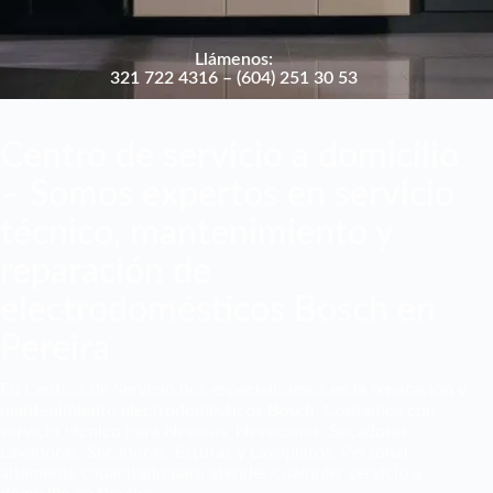
Llámenos:
321 722 4316 – (604) 251 30 53
Centro de servicio a domicilio
– Somos expertos en servicio
técnico, mantenimiento y
reparación de
electrodomésticos Bosch en
Pereira
En Centros de Servicio nos especializamos en la reparación y
mantenimiento electrodomésticos Bosch. Contamos con
servicio técnico para Neveras, Nevecones, Secadoras,
Lavadoras, Secadoras, Estufas y Lavaplatos. Personal
altamente capacitado para atender cualquier servicio a