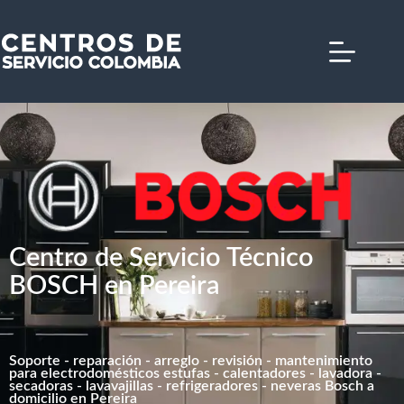
Saltar
al
contenido
Centro de Servicio Técnico
BOSCH en Pereira
Soporte - reparación - arreglo - revisión - mantenimiento
para electrodomésticos estufas - calentadores - lavadora -
secadoras - lavavajillas - refrigeradores - neveras Bosch a
domicilio en Pereira