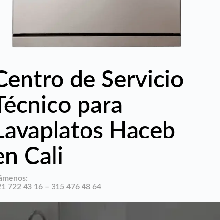
Centro de Servicio
Técnico para
Lavaplatos Haceb
en Cali
lámenos:
21 722 43 16 – 315 476 48 64